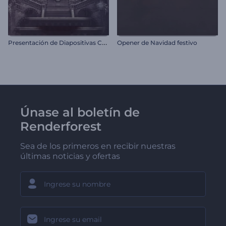
P
resentación de Diapositivas Crónicas Vintage
Opener de Navidad festivo
Únase al boletín de
Renderforest
Sea de los primeros en recibir nuestras
últimas noticias y ofertas