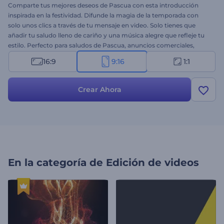
Comparte tus mejores deseos de Pascua con esta introducción
inspirada en la festividad. Difunde la magia de la temporada con
solo unos clics a través de tu mensaje en video. Solo tienes que
añadir tu saludo lleno de cariño y una música alegre que refleje tu
estilo. Perfecto para saludos de Pascua, anuncios comerciales,
promociones y muchos otros proyectos. Hazle saber a tu audiencia
16:9
9:16
1:1
cuánto te importa deseándoles un día hermoso lleno de
bendiciones. ¡Pruébalo ahora!
Crear Ahora
En la categoría de
Edición de videos