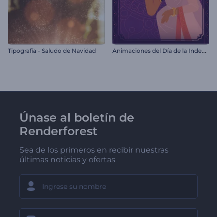
A
nimaciones del Día de la Independencia de la India
Tipografía - Saludo de Navidad
Únase al boletín de
Renderforest
Sea de los primeros en recibir nuestras
últimas noticias y ofertas