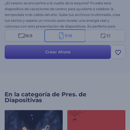
¿El verano se encuentra a la vuelta de la esquina? Prueba esta
diapositiva de vacaciones de verano para ayudarte a celebrar la
temporada más cálida del año. Sube tus archivos multimedia, crea
tus textos y espera un minuto para revelar una energía real y
calurosa con esta presentación de diapositivas. Es perfecta para
invitaciones de vacaciones de verano, presentación de diapositivas
16:9
9:16
1:1
personales, presentaciones temáticas y mucho más. Tómate un
minuto para darle energía a tu proyecto con esta plantilla ¡Pruébalo
ahora!
Crear Ahora
En la categoría de
Pres. de
Diapositivas