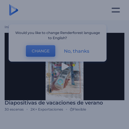
Inicio
Plantillas
Diapositivas De Vacaciones De Verano
Would you like to change Renderforest language
to English?
No, thanks
CHANGE
Diapositivas de vacaciones de verano
30
escenas
2K+
Exportaciones
Flexible