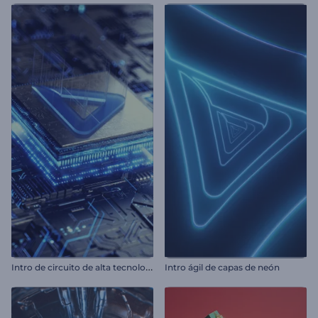
I
ntro de circuito de alta tecnología
Intro ágil de capas de neón