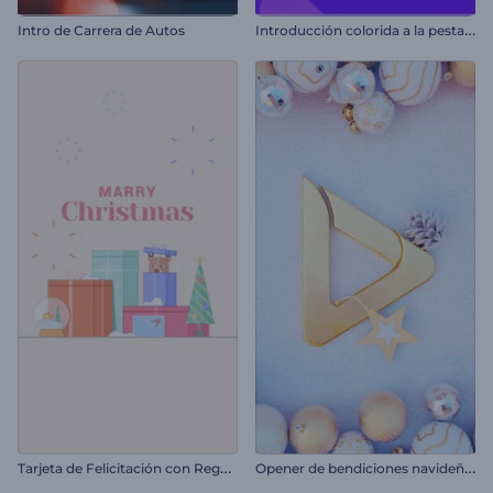
I
ntroducción colorida a la pestaña de búsqueda
Intro de Carrera de Autos
T
arjeta de Felicitación con Regalos de Navidad
O
pener de bendiciones navideñas