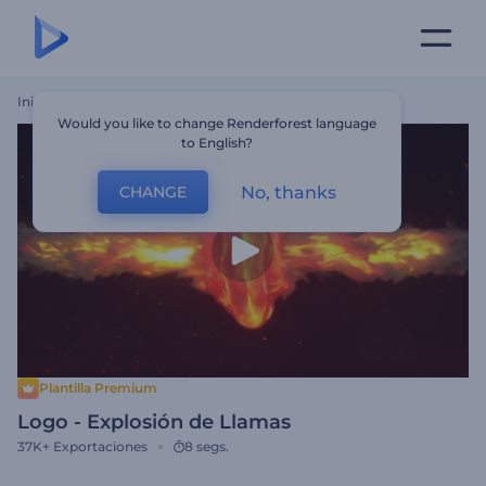
Inicio
Plantillas
Logo - Explosión De Llamas
Would you like to change Renderforest language
to English?
No, thanks
CHANGE
Plantilla Premium
Logo - Explosión de Llamas
37K+
Exportaciones
8 segs.