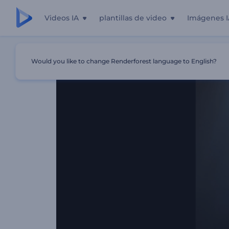
Videos IA
plantillas de video
Imágenes I
Inicio
Plantillas
Logo Metálico Destellante
Would you like to change Renderforest language to English?