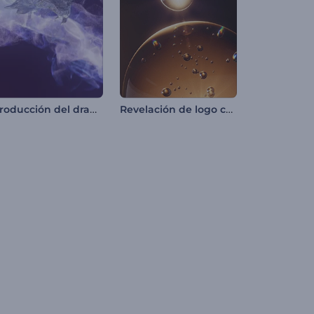
Introducción del dragón resplandeciente
Revelación de logo con división de burbujas