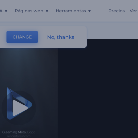
A
Páginas web
Herramientas
Precios
Ver
No, thanks
CHANGE