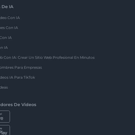
 De IA
deo Con IA
nes Con IA
 Con IA
on IA
b Con IA: Crear Un Sitio Web Profesional En Minutos
ombres Para Empresas
deos IA Para TikTok
deas
dores De Videos