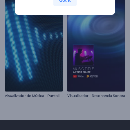
Got it
V
isualizador de Música - Pantalla LCD
Visualizador - Resonancia Sonora