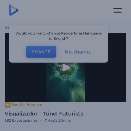
Inicio
Plantillas
Visualizador - Túnel Futurista
Would you like to change Renderforest language
to English?
No, thanks
CHANGE
Plantilla Premium
Visualizador - Túnel Futurista
582
Exportaciones
Hasta 20min.