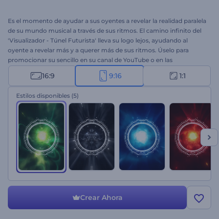
Es el momento de ayudar a sus oyentes a revelar la realidad paralela
de su mundo musical a través de sus ritmos. El camino infinito del
'Visualizador - Túnel Futurista' lleva su logo lejos, ayudando al
oyente a revelar más y a querer más de sus ritmos. Úselo para
promocionar su sencillo en su canal de YouTube o en las
plataformas sociales para atraer a nuevos oyentes. ¡Es hora de
16:9
9:16
1:1
probarlo!
Estilos disponibles
(5)
Crear Ahora