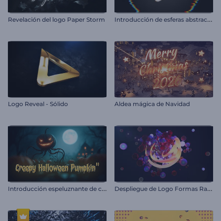
I
ntroducción de esferas abstractas con glitches
Revelación del logo Paper Storm
Logo Reveal - Sólido
Aldea mágica de Navidad
I
ntroducción espeluznante de calabaza de Halloween
D
espliegue de Logo Formas Radiantes