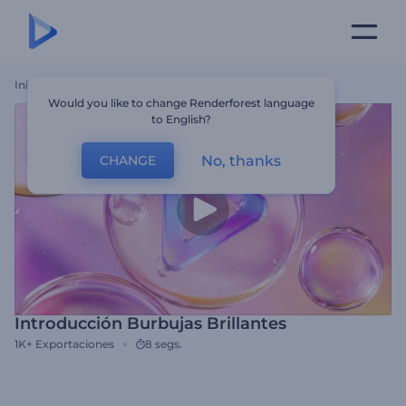
Inicio
Plantillas
Introducción Burbujas Brillantes
Would you like to change Renderforest language
to English?
No, thanks
CHANGE
Introducción Burbujas Brillantes
1K+
Exportaciones
8 segs.