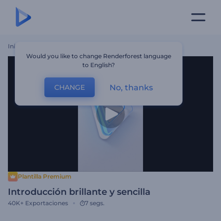
Inicio
Plantillas
Introducción Brillante Y Sencilla
Would you like to change Renderforest language
to English?
No, thanks
CHANGE
Plantilla Premium
Introducción brillante y sencilla
40K+
Exportaciones
7 segs.