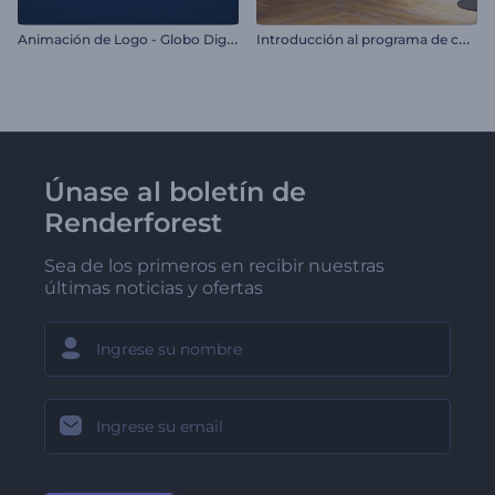
A
nimación de Logo - Globo Digital
I
ntroducción al programa de comedia
Únase al boletín de
Renderforest
Sea de los primeros en recibir nuestras
últimas noticias y ofertas