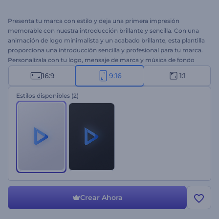
Presenta tu marca con estilo y deja una primera impresión
memorable con nuestra introducción brillante y sencilla. Con una
animación de logo minimalista y un acabado brillante, esta plantilla
proporciona una introducción sencilla y profesional para tu marca.
Personalízala con tu logo, mensaje de marca y música de fondo
para crear una introducción simple pero impactante. Perfecta para
16:9
9:16
1:1
promociones de empresas, presentaciones de productos, openers
de presentaciones, intros u otros de canales y muchos otros
Estilos disponibles
(2)
proyectos. ¡Crea ahora y deja brillar tu marca!
Crear Ahora