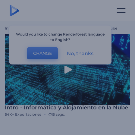
Inicio
Plantillas
Intro - Informática Y Alojamiento En La Nube
Would you like to change Renderforest language
to English?
No, thanks
CHANGE
Intro - Informática y Alojamiento en la Nube
54K+
Exportaciones
15 segs.