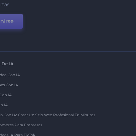
ertas
nirse
 De IA
deo Con IA
nes Con IA
 Con IA
on IA
b Con IA: Crear Un Sitio Web Profesional En Minutos
ombres Para Empresas
deos IA Para TikTok