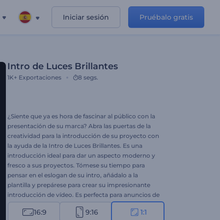
Iniciar sesión
Pruébalo gratis
Intro de Luces Brillantes
1K+
Exportaciones
8 segs.
¿Siente que ya es hora de fascinar al público con la
presentación de su marca? Abra las puertas de la
creatividad para la introducción de su proyecto con
la ayuda de la Intro de Luces Brillantes. Es una
introducción ideal para dar un aspecto moderno y
fresco a sus proyectos. Tómese su tiempo para
pensar en el eslogan de su intro, añádalo a la
plantilla y prepárese para crear su impresionante
introducción de vídeo. Es perfecta para anuncios de
televisión, introducciones de presentaciones, intros
16:9
9:16
1:1
de canales y mucho más. ¡Pruébelo ahora!