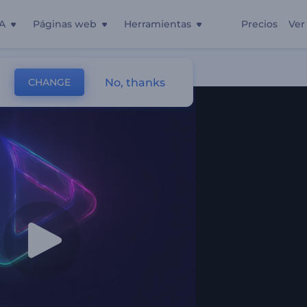
A
Páginas web
Herramientas
Precios
Ver
No, thanks
CHANGE