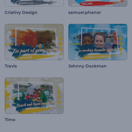
Criativy Design
samuel.phanor
Travis
Johnny Dockman
Timo