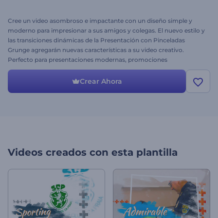
Cree un video asombroso e impactante con un diseño simple y
moderno para impresionar a sus amigos y colegas. El nuevo estilo y
las transiciones dinámicas de la Presentación con Pinceladas
Grunge agregarán nuevas características a su video creativo.
Perfecto para presentaciones modernas, promociones
comerciales, eventos deportivos, presentaciones de diapositivas de
moda y mucho más. Simplemente cargue sus archivos
Crear Ahora
multimedia, edite el texto, agregue audio y disfrute los resultados.
¡Dele estilo a su video hoy mismo!
Videos creados con esta plantilla