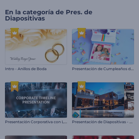
En la categoría de
Pres. de
Diapositivas
P
resentación de Cumpleaños de Polaroid 3D
Intro - Anillos de Boda
P
resentación Corporativa con Línea de Tiempo
P
resentación de Diapositivas - Bienes Raíces