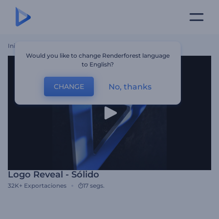
Inicio
Plantillas
Logo Reveal - Sólido
Would you like to change Renderforest language
to English?
No, thanks
CHANGE
Logo Reveal - Sólido
32K+
Exportaciones
17 segs.