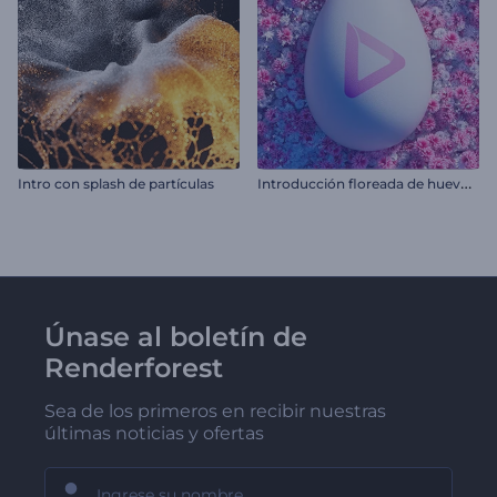
I
ntroducción floreada de huevos de pascua
Intro con splash de partículas
Únase al boletín de
Renderforest
Sea de los primeros en recibir nuestras
últimas noticias y ofertas