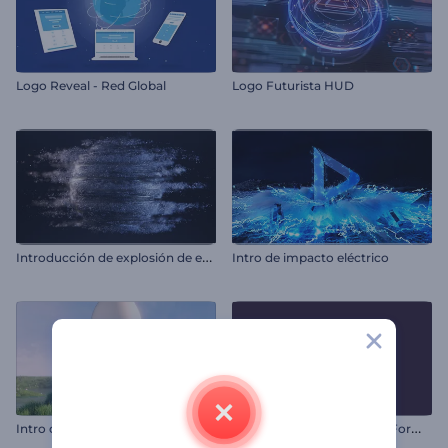
Logo Reveal - Red Global
Logo Futurista HUD
I
ntroducción de explosión de esfera metálica
Intro de impacto eléctrico
I
ntro de huevo de Pascua agrietado
L
ogo - Transformación de Formas