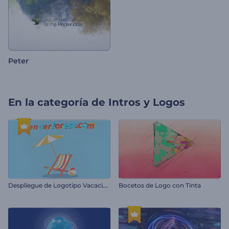
Peter
En la categoría de
Intros y Logos
D
espliegue de Logotipo Vacaciones Líquidas
Bocetos de Logo con Tinta