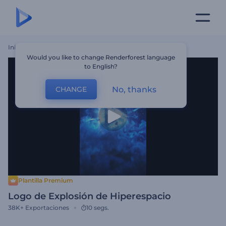
Inicio
Plantillas
Logo De Explosión De Hiperespacio
Would you like to change Renderforest language
to English?
No, thanks
CHANGE
Plantilla Premium
Logo de Explosión de Hiperespacio
38K+
Exportaciones
10 segs.