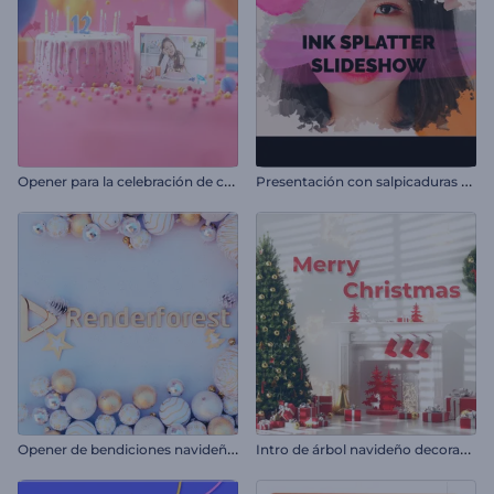
O
pener para la celebración de cumpleaños
P
resentación con salpicaduras de tinta
O
pener de bendiciones navideñas
I
ntro de árbol navideño decorado