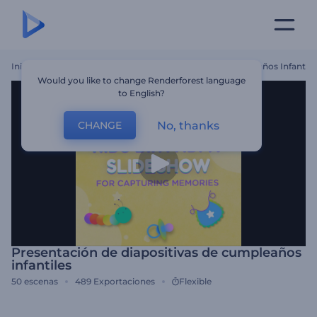
Inicio
Plantillas
Presentación De Diapositivas De Cumpleaños Infantile
Would you like to change Renderforest language
to English?
No, thanks
CHANGE
Presentación de diapositivas de cumpleaños
infantiles
50
escenas
489
Exportaciones
Flexible