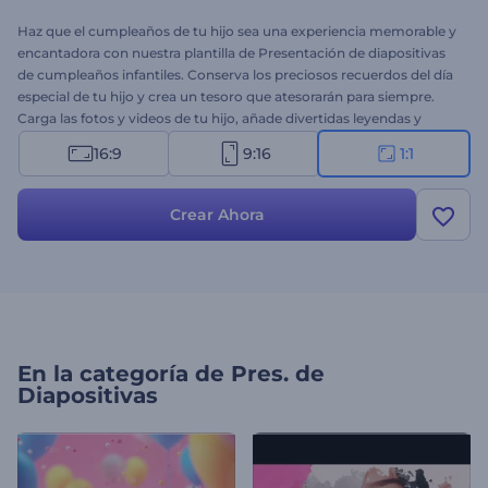
Haz que el cumpleaños de tu hijo sea una experiencia memorable y
encantadora con nuestra plantilla de Presentación de diapositivas
de cumpleaños infantiles. Conserva los preciosos recuerdos del día
especial de tu hijo y crea un tesoro que atesorarán para siempre.
Carga las fotos y videos de tu hijo, añade divertidas leyendas y
observa cómo los recuerdos cobran vida, acompañados de una
16:9
9:16
1:1
música alegre y colores vibrantes. Es ideal para compartir con
familiares y amigos, publicaciones en redes sociales o mostrarlo en
la misma fiesta de cumpleaños: dibujará una sonrisa en el rostro de
Crear Ahora
todos los invitados. ¡Pruébalo ahora y haz que la celebración del
cumpleaños de tu hijo sea verdaderamente inolvidable!
En la categoría de
Pres. de
Diapositivas