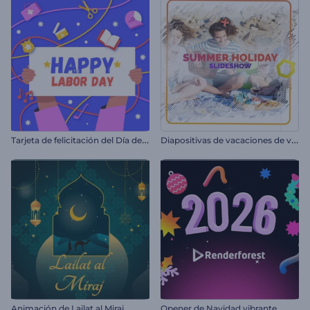
T
arjeta de felicitación del Día del Trabajo
D
iapositivas de vacaciones de verano
Animación de Lailat al Miraj
Opener de Navidad vibrante