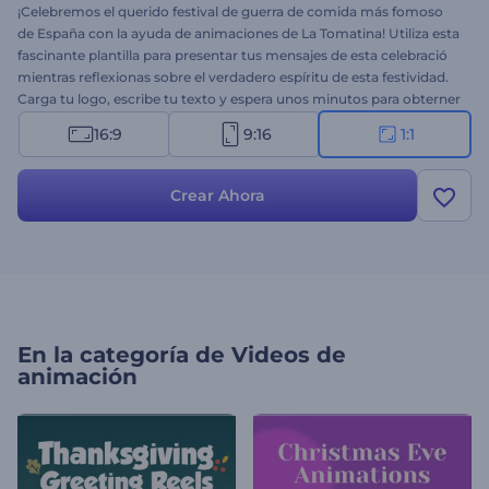
¡Celebremos el querido festival de guerra de comida más fomoso
de España con la ayuda de animaciones de La Tomatina! Utiliza esta
fascinante plantilla para presentar tus mensajes de esta celebració
mientras reflexionas sobre el verdadero espíritu de esta festividad.
Carga tu logo, escribe tu texto y espera unos minutos para obterner
el video animado. Es perfecto para invitaciones a festivales, intro de
16:9
9:16
1:1
vacaciones, saludos en video, anuncios comerciales y más.
¡Pruébalo ahora!
Crear Ahora
En la categoría de
Videos de
animación