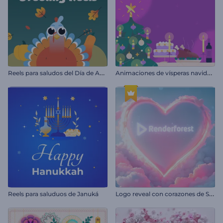
R
eels para saludos del Día de Acción de Gracias
A
nimaciones de vísperas navideñas
L
ogo reveal con corazones de San Valentín
Reels para saluduos de Januká