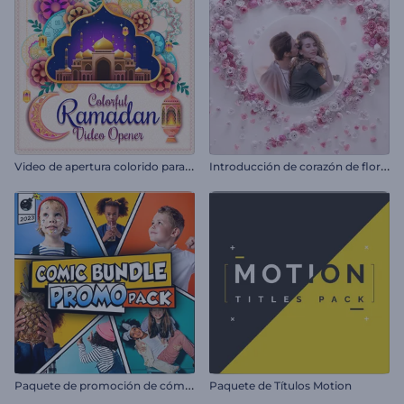
V
ideo de apertura colorido para Ramadán
I
ntroducción de corazón de flores para San Valentín
P
aquete de promoción de cómics
Paquete de Títulos Motion