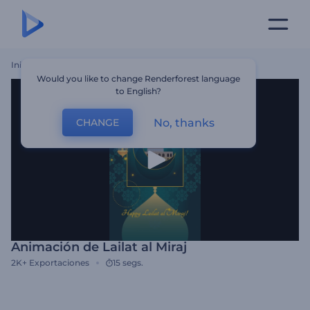
Inicio
Plantillas
Animación De Lailat Al Miraj
Would you like to change Renderforest language
to English?
No, thanks
CHANGE
Animación de Lailat al Miraj
2K+
Exportaciones
15 segs.