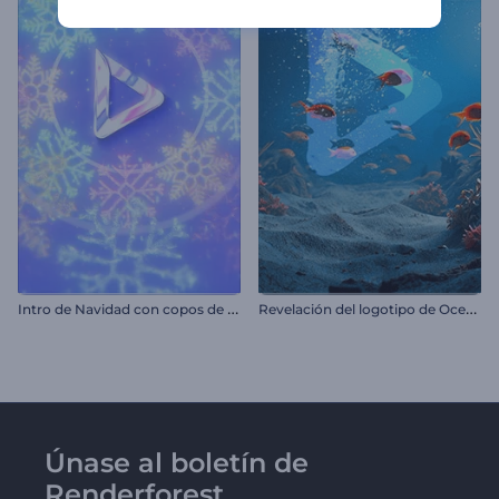
I
ntro de Navidad con copos de nieve
R
evelación del logotipo de Ocean Life
Únase al boletín de
Renderforest