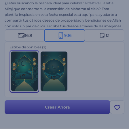
¿Estás buscando la manera ideal para celebrar el festival Lailat al
Miraj que conmemora la ascensión de Mahoma al cielo? Esta
plantilla inspirada en esta fecha especial está aquí para ayudarte a
compartir tus cálidos deseos de prosperidad y bendiciones de Allah
con solo un par de clics. Escribe tus deseos a través de las imágenes
animadas de Lailat al Miraj, carga tu logo y espera unos minutos
16:9
9:16
1:1
para obtener un video animado. Es perfecto para enviar saludos por
Lailat al Miraj, enviar invitaciones a celebraciones y mucho más.
Estilos disponibles
(2)
¡Pruébalo ahora!
Crear Ahora