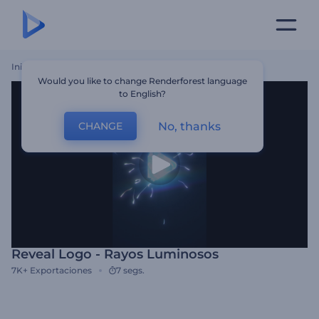
Inicio
Plantillas
Reveal Logo - Rayos Luminosos
Would you like to change Renderforest language
to English?
No, thanks
CHANGE
Reveal Logo - Rayos Luminosos
7K+
Exportaciones
7 segs.