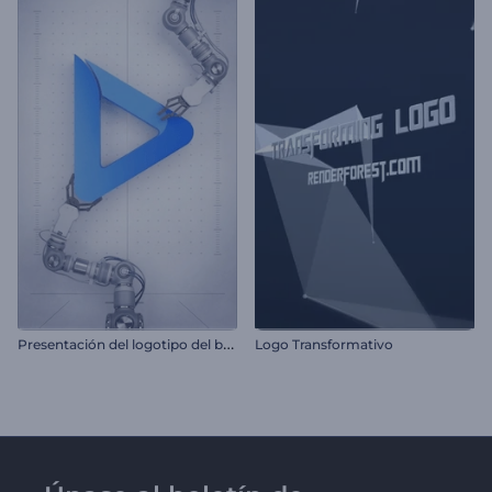
P
resentación del logotipo del brazo robótico
Logo Transformativo