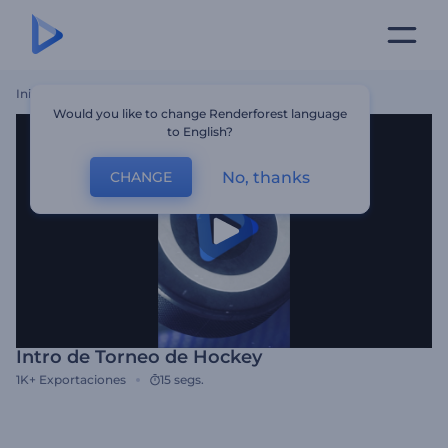
Inicio
Plantillas
Intro De Torneo De Hockey
Would you like to change Renderforest language
to English?
No, thanks
CHANGE
Intro de Torneo de Hockey
1K+
Exportaciones
15 segs.