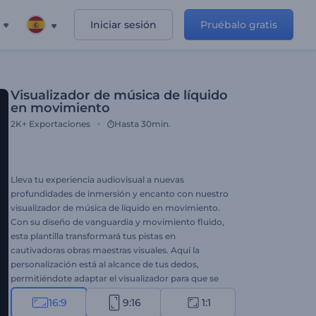
Iniciar sesión
Pruébalo gratis
Visualizador de música de líquido
en movimiento
2K+
Exportaciones
Hasta 30min.
Lleva tu experiencia audiovisual a nuevas
profundidades de inmersión y encanto con nuestro
visualizador de música de líquido en movimiento.
Con su diseño de vanguardia y movimiento fluido,
esta plantilla transformará tus pistas en
cautivadoras obras maestras visuales. Aquí la
personalización está al alcance de tus dedos,
permitiéndote adaptar el visualizador para que se
ajuste al estilo y estado de ánimo de tu música.
16:9
9:16
1:1
Sube tu pista, elige entre varios estilos de color y