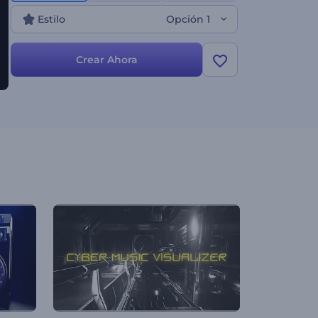
observa cómo los sonidos cobran vida en una
Estilo
Opción 1
sinfonía de formas líquidas. Ideal para promociones
musicales, lanzamientos de canciones, canales de
YouTube y muchos otros proyectos más. ¡Pruébalo
Crear Ahora
ahora mismo!