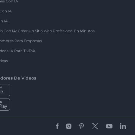
nes Con IA
 Con IA
on IA
b Con IA: Crear Un Sitio Web Profesional En Minutos
ombres Para Empresas
deos IA Para TikTok
deas
dores De Videos