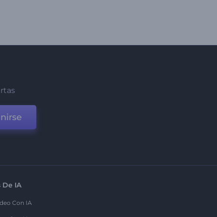
ertas
nirse
 De IA
deo Con IA