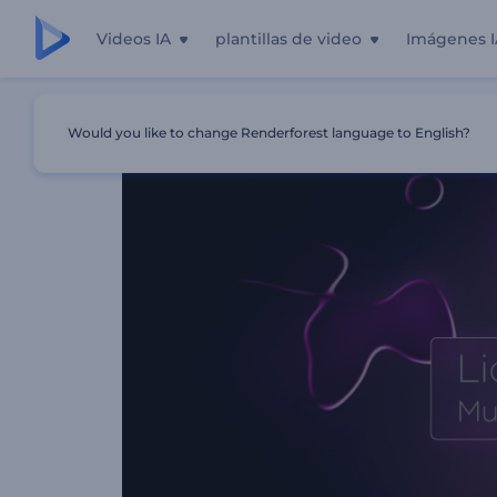
Videos IA
plantillas de video
Imágenes I
Inicio
Plantillas
Visualizador De Música De Líquido En 
Would you like to change Renderforest language to English?