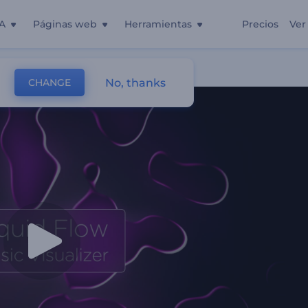
A
Páginas web
Herramientas
Precios
Ver
Movimiento
No, thanks
CHANGE