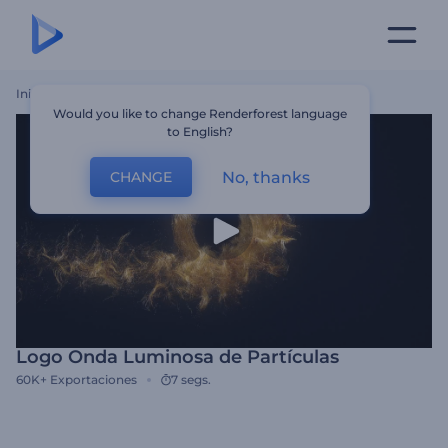
Inicio
Plantillas
Logo Onda Luminosa De Partículas
Would you like to change Renderforest language
to English?
No, thanks
CHANGE
Logo Onda Luminosa de Partículas
60K+
Exportaciones
7 segs.