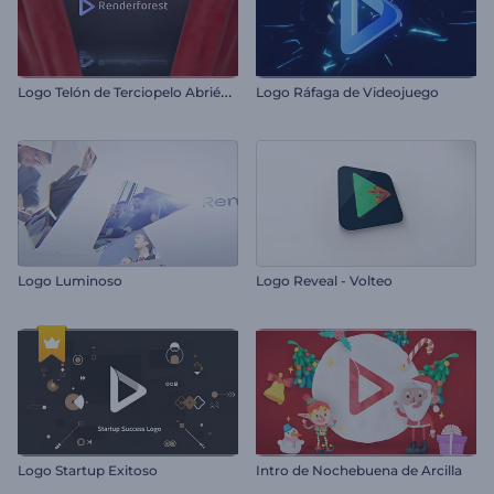
L
ogo Telón de Terciopelo Abriéndose
Logo Ráfaga de Videojuego
Logo Luminoso
Logo Reveal - Volteo
Logo Startup Exitoso
Intro de Nochebuena de Arcilla