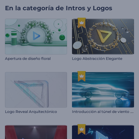
En la categoría de
Intros y Logos
Apertura de diseño floral
Logo Abstracción Elegante
I
ntroducción al túnel de viento automotriz
Logo Reveal Arquitectónico