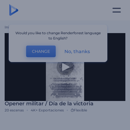
Inicio
Plantillas
Opener Militar / Día De La Victoria
Would you like to change Renderforest language
to English?
No, thanks
CHANGE
Opener militar / Día de la victoria
20
escenas
4K+
Exportaciones
Flexible