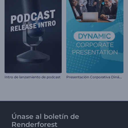
P
resentación Corporativa Dinámica
Intro de lanzamiento de podcast
Únase al boletín de
Renderforest