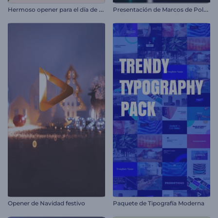
H
ermoso opener para el día de San Valentín
P
resentación de Marcos de Polaroids
Opener de Navidad festivo
Paquete de Tipografía Moderna