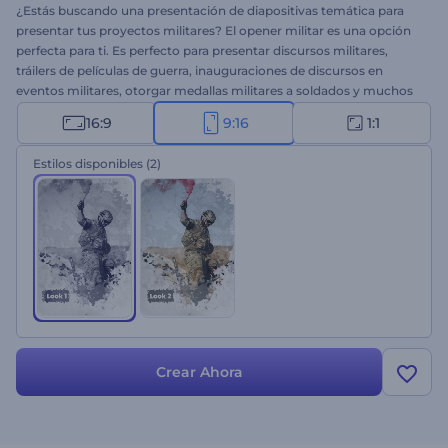
¿Estás buscando una presentación de diapositivas temática para
presentar tus proyectos militares? El opener militar es una opción
perfecta para ti. Es perfecto para presentar discursos militares,
tráilers de películas de guerra, inauguraciones de discursos en
eventos militares, otorgar medallas militares a soldados y muchos
proyectos más. Siéntete libre de cargar tus archivos multimedia,
16:9
9:16
1:1
escribir tus textos y obtener una presentación de diapositivas
militar animada profesionalmente en varios minutos. ¡Pruébalo
Estilos disponibles
(2)
ahora!
Crear Ahora