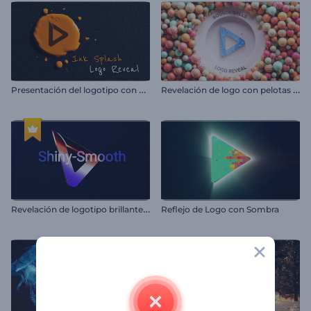
P
resentación del logotipo con efecto de salpicadura de tinta
R
evelación de logo con pelotas en movimiento
R
evelación de logotipo brillante y suave
Reflejo de Logo con Sombra