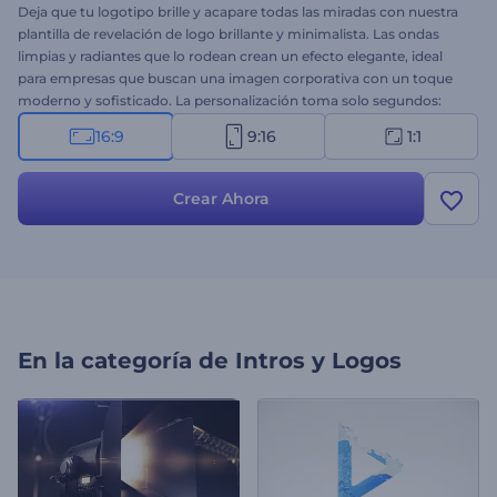
Deja que tu logotipo brille y acapare todas las miradas con nuestra
plantilla de revelación de logo brillante y minimalista. Las ondas
limpias y radiantes que lo rodean crean un efecto elegante, ideal
para empresas que buscan una imagen corporativa con un toque
moderno y sofisticado. La personalización toma solo segundos:
sube tu logotipo, añade tu eslogan y completa el video con una
16:9
9:16
1:1
pista musical rítmica de fondo. ¡Comienza a crear ahora y eleva tu
marca con una revelación de logotipo inolvidable!
Crear Ahora
En la categoría de
Intros y Logos