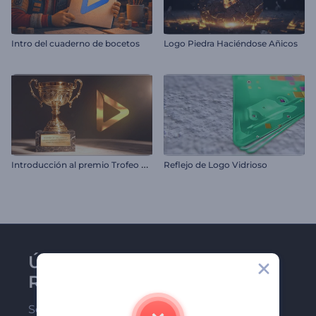
Intro del cuaderno de bocetos
Logo Piedra Haciéndose Añicos
I
ntroducción al premio Trofeo Dorado
Reflejo de Logo Vidrioso
Únase al boletín de
Renderforest
Sea de los primeros en recibir nuestras