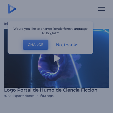
Inicio
Plantillas
Logo Portal De Humo De Ciencia Ficción
Would you like to change Renderforest language
to English?
No, thanks
CHANGE
Logo Portal de Humo de Ciencia Ficción
92K+
Exportaciones
10 segs.