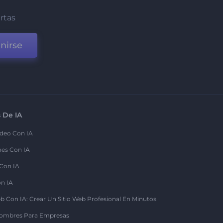
ertas
nirse
 De IA
deo Con IA
nes Con IA
 Con IA
on IA
b Con IA: Crear Un Sitio Web Profesional En Minutos
ombres Para Empresas