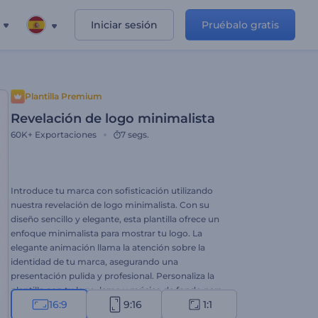
Iniciar sesión
Pruébalo gratis
Plantilla Premium
Revelación de logo minimalista
60K+
Exportaciones
7 segs.
Introduce tu marca con sofisticación utilizando
nuestra revelación de logo minimalista. Con su
diseño sencillo y elegante, esta plantilla ofrece un
enfoque minimalista para mostrar tu logo. La
elegante animación llama la atención sobre la
identidad de tu marca, asegurando una
presentación pulida y profesional. Personaliza la
plantilla con tu logo, lema y música de fondo para
16:9
9:16
1:1
crear una impresión memorable para los