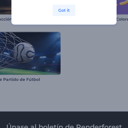
Got it
Introducción al torbellino de arena
de Partido de Fútbol
Únase al boletín de Renderforest