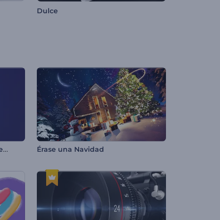
Dulce
Introducción con líneas de neón giratorias
Érase una Navidad