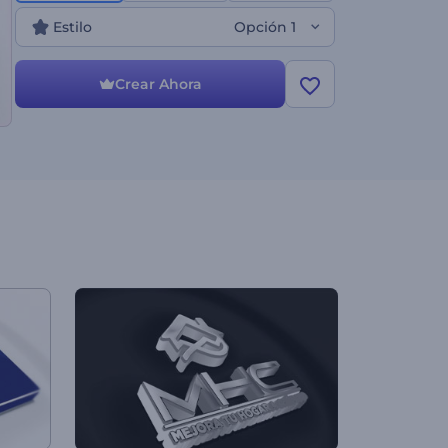
espectadores. Perfecto para introducciones
corporativas, aperturas de conferencias
Estilo
Opción 1
empresariales, promociones de servicios y muchos
más proyectos. ¡Crea ahora y observa cómo tu logo
cobra vida con estilo!
Crear Ahora