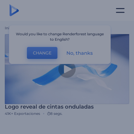
Inicio
Plantillas
Logo Reveal De Cintas Onduladas
Would you like to change Renderforest language
to English?
No, thanks
CHANGE
Logo reveal de cintas onduladas
41K+
Exportaciones
8 segs.