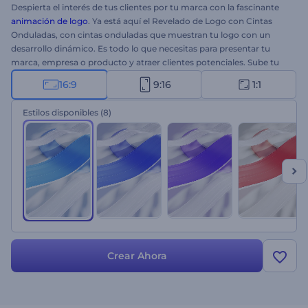
Despierta el interés de tus clientes por tu marca con la fascinante
animación de logo
. Ya está aquí el Revelado de Logo con Cintas
Onduladas, con cintas onduladas que muestran tu logo con un
desarrollo dinámico. Es todo lo que necesitas para presentar tu
marca, empresa o producto y atraer clientes potenciales. Sube tu
logo, escribe tu eslogan y espera unos minutos para obtener una
16:9
9:16
1:1
intro profesional. Ideal para promociones de marca, presentaciones
de nuevas empresas, presentaciones de productos y muchos más
Estilos disponibles
(8)
proyectos. ¡Pruébalo ya!
Crear Ahora