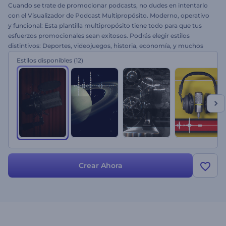
Cuando se trate de promocionar podcasts, no dudes en intentarlo
con el Visualizador de Podcast Multipropósito. Moderno, operativo
y funcional: Esta plantilla multipropósito tiene todo para que tus
esfuerzos promocionales sean exitosos. Podrás elegir estilos
distintivos: Deportes, videojuegos, historia, economía, y muchos
más, todo en uno. Solo necesitas un par de clics para escribir el
Estilos disponibles
(12)
nombre del anfitrión, el título del podcast, o cualquier link que
necesite tu podcast. ¡Pruébalo ahora!
Crear Ahora