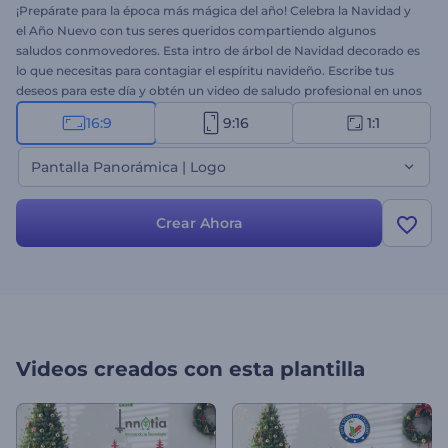
¡Prepárate para la época más mágica del año! Celebra la Navidad y
el Año Nuevo con tus seres queridos compartiendo algunos
saludos conmovedores. Esta intro de árbol de Navidad decorado es
lo que necesitas para contagiar el espíritu navideño. Escribe tus
deseos para este día y obtén un video de saludo profesional en unos
minutos. Es perfecto para mensajes navideños, saludos en video,
16:9
9:16
1:1
comerciales de Año Nuevo y Navidad, invitaciones a fiestas y
muchos más proyectos. ¡Pruébalo ahora!
Pantalla Panorámica | Logo
Crear Ahora
Videos creados con esta plantilla