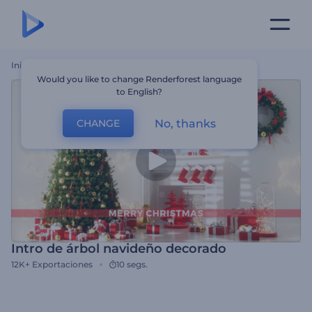
Inicio
Plantillas
Intro De Árbol Navideño Decorado
Would you like to change Renderforest language
to English?
No, thanks
CHANGE
Intro de árbol navideño decorado
12K+
Exportaciones
10 segs.