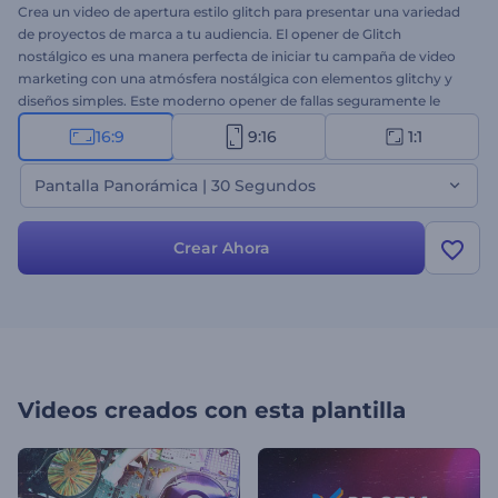
Crea un video de apertura estilo glitch para presentar una variedad
de proyectos de marca a tu audiencia. El opener de Glitch
nostálgico es una manera perfecta de iniciar tu campaña de video
marketing con una atmósfera nostálgica con elementos glitchy y
diseños simples. Este moderno opener de fallas seguramente le
dará a cualquier proyecto un comienzo único. Tómate un minuto
16:9
9:16
1:1
para cargar tus imágenes y videos, y escribe tus textos para obtener
un opener de video profesional. Perfectamente adecuado para
Pantalla Panorámica | 30 Segundos
promociones de nuevos productos, invitaciones a eventos,
presentaciones de marca, presentaciones de diapositivas
dinámicas, etc. ¡Pruébalo ahora!
Crear Ahora
Videos creados con esta plantilla