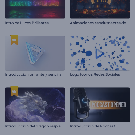
A
nimaciones espeluznantes de Halloween
Intro de Luces Brillantes
Introducción brillante y sencilla
Logo Íconos Redes Sociales
I
ntroducción del dragón resplandeciente
Introducción de Podcast