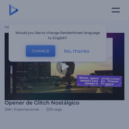
Inicio
Plantillas
Opener De Glitch Nostálgico
Would you like to change Renderforest language
to English?
No, thanks
CHANGE
Opener de Glitch Nostálgico
26K+
Exportaciones
30 segs.