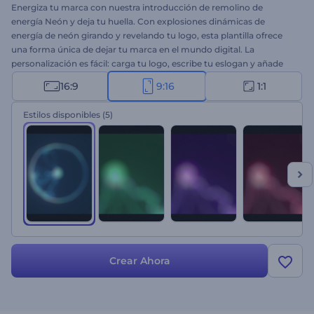
Energiza tu marca con nuestra introducción de remolino de
energía Neón y deja tu huella. Con explosiones dinámicas de
energía de neón girando y revelando tu logo, esta plantilla ofrece
una forma única de dejar tu marca en el mundo digital. La
personalización es fácil: carga tu logo, escribe tu eslogan y añade
música de fondo de nuestra amplia biblioteca musical. Ideal para
16:9
9:16
1:1
empresas, influencers o cualquier persona que busque preparar el
escenario para una presentación electrizante. ¡Comienza a crear
Estilos disponibles
(5)
ahora!
Crear Ahora