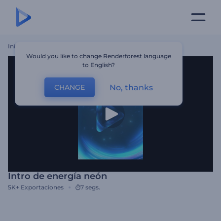
Inicio
Plantillas
Intro De Energía Neón
Would you like to change Renderforest language
to English?
No, thanks
CHANGE
Intro de energía neón
5K+
Exportaciones
7 segs.