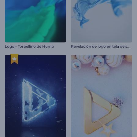
R
evelación de logo en tela de seda
Logo - Torbellino de Humo