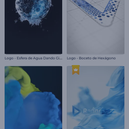
L
ogo - Esfera de Agua Dando Giros
Logo - Boceto de Hexágono