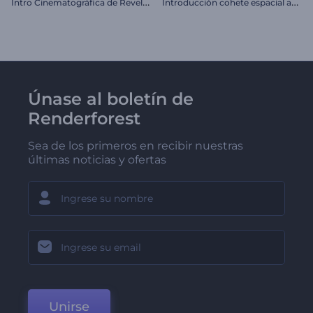
I
ntro Cinematográfica de Revelación de Coche
I
ntroducción cohete espacial animado
Únase al boletín de
Renderforest
Sea de los primeros en recibir nuestras
últimas noticias y ofertas
Unirse