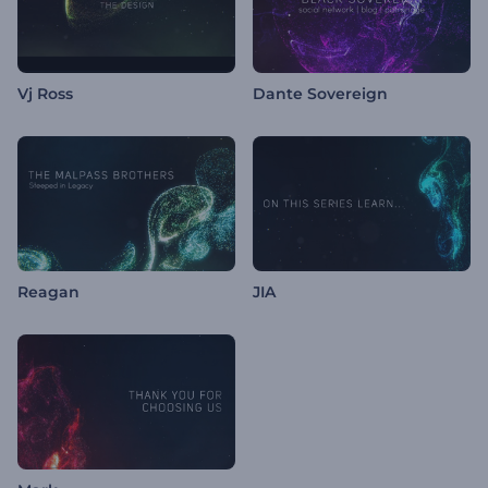
Vj Ross
Dante Sovereign
Reagan
JIA