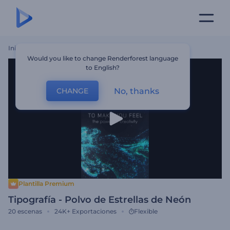
Inicio
Plantillas
Tipografía - Polvo De Estrellas De Neón
Would you like to change Renderforest language
to English?
No, thanks
CHANGE
Plantilla Premium
Tipografía - Polvo de Estrellas de Neón
20
escenas
24K+
Exportaciones
Flexible