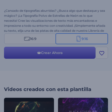
¿Cansado de tipografías aburridas? ¿Busca algo que destaque y sea
mágico? ¡La Tipografía Polvo de Estrellas de Neón es lo que
necesita! Cree las visualizaciones de texto más encantadoras e
impresione a todo su entorno con creatividad. ¡Simplemente añada
su texto, elija una de las pistas de alta calidad de nuestra Librería de
Música y obtenga un video profesional en pocos minutos! Perfecta
16:9
9:16
para anuncios de TV, video mensajes, promociones de productos,
intros de presentación y mucho más.¡Pruebe la versión de Historia
de Instagram de esta plantilla ahora mismo gratis!
Crear Ahora
Videos creados con esta plantilla