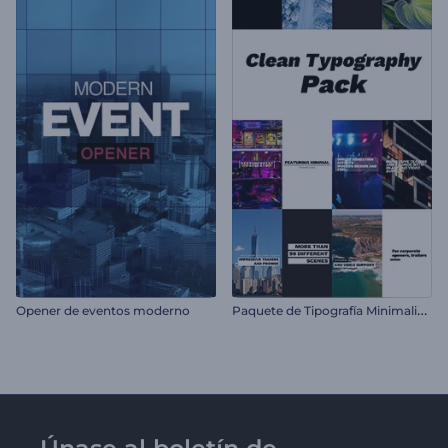
P
aquete de Tipografía Minimalista
Opener de eventos moderno