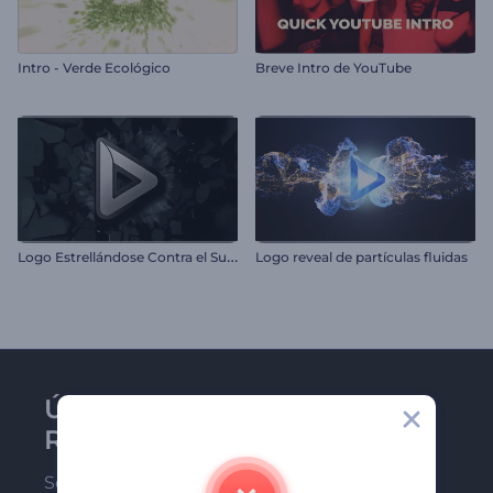
Intro - Verde Ecológico
Breve Intro de YouTube
L
ogo Estrellándose Contra el Suelo
Logo reveal de partículas fluidas
Únase al boletín de
Renderforest
Sea de los primeros en recibir nuestras