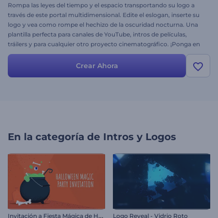
Rompa las leyes del tiempo y el espacio transportando su logo a
través de este portal multidimensional. Edite el eslogan, inserte su
logo y vea como rompe el hechizo de la oscuridad nocturna. Una
plantilla perfecta para canales de YouTube, intros de películas,
tráilers y para cualquier otro proyecto cinematográfico. ¡Ponga en
marcha el torbellino nocturno ahora!
Crear Ahora
En la categoría de
Intros y Logos
I
nvitación a Fiesta Mágica de Halloween
Logo Reveal - Vidrio Roto