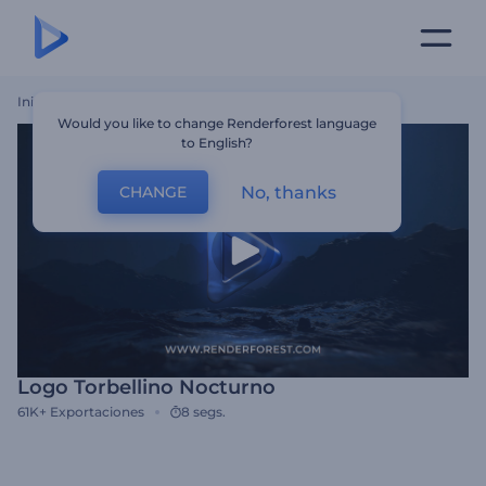
Inicio
Plantillas
Logo Torbellino Nocturno
Would you like to change Renderforest language
to English?
No, thanks
CHANGE
Logo Torbellino Nocturno
61K+
Exportaciones
8 segs.