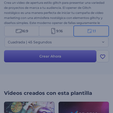
Crea un video de apertura estilo glitch para presentar una variedad
de proyectos de marca a tu audiencia. El opener de Glitch
nostálgico es una manera perfecta de iniciar tu campaña de video
marketing con una atmósfera nostálgica con elementos glitchy y
diseños simples. Este moderno opener de fallas seguramente le
dará a cualquier proyecto un comienzo único. Tómate un minuto
16:9
9:16
1:1
para cargar tus imágenes y videos, y escribe tus textos para obtener
un opener de video profesional. Perfectamente adecuado para
Cuadrada | 45 Segundos
promociones de nuevos productos, invitaciones a eventos,
presentaciones de marca, presentaciones de diapositivas
dinámicas, etc. ¡Pruébalo ahora!
Crear Ahora
Videos creados con esta plantilla