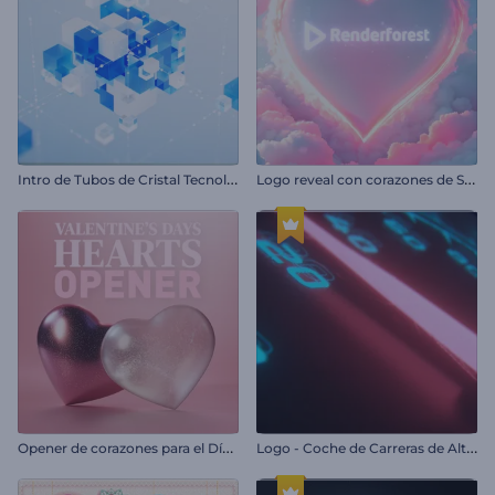
I
ntro de Tubos de Cristal Tecnológicos
L
ogo reveal con corazones de San Valentín
O
pener de corazones para el Día de San Valentín
L
ogo - Coche de Carreras de Alta Velocidad