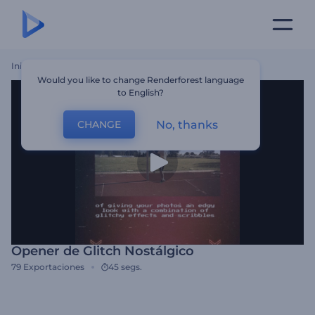
Inicio
Plantillas
Opener De Glitch Nostálgico
Would you like to change Renderforest language
to English?
No, thanks
CHANGE
Opener de Glitch Nostálgico
79
Exportaciones
45 segs.