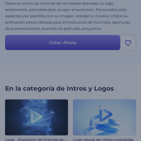
Observe cómo las cortinas de terciopelo desvelan su logo
lentamente, permitiéndolo ocupar el escenario. Personalice esta
espectacular plantilla con su imagen, eslogan y música. Utilice su
animación personalizada para intros/outros de YouTube, aperturas
de presentaciones, avances de películas, proyectos
cinematográficos y mucho más. Dele a su audiencia algo que no
olvidarán. ¡Pruebe el Logo Telón de Terciopelo Abriéndose ahora!
Crear Ahora
En la categoría de
Intros y Logos
L
ogo - Explosión de Energía de Partículas
Logo reveal de cintas onduladas