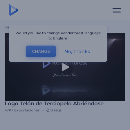
Inicio
Plantillas
Logo Telón De Terciopelo Abriéndose
Would you like to change Renderforest language
to English?
No, thanks
CHANGE
Logo Telón de Terciopelo Abriéndose
47K+
Exportaciones
10 segs.