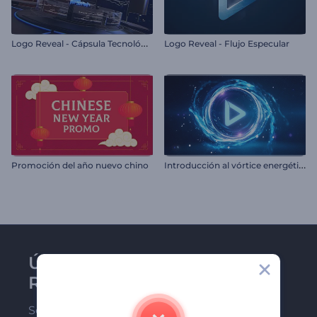
L
ogo Reveal - Cápsula Tecnológica
Logo Reveal - Flujo Especular
I
ntroducción al vórtice energético
Promoción del año nuevo chino
Únase al boletín de
Renderforest
Sea de los primeros en recibir nuestras