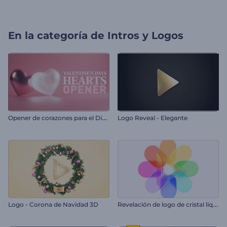
En la categoría de
Intros y Logos
O
pener de corazones para el Día de San Valentín
Logo Reveal - Elegante
R
evelación de logo de cristal líquido
Logo - Corona de Navidad 3D