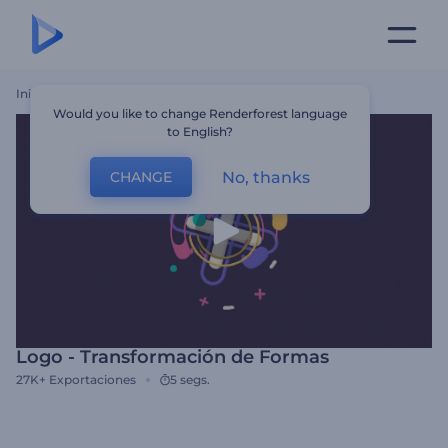
Inicio
Plantillas
Logo - Transformación De Formas
Would you like to change Renderforest language
to English?
No, thanks
CHANGE
Logo - Transformación de Formas
27K+
Exportaciones
5 segs.