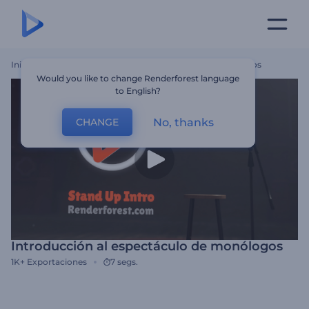
Inicio
Plantillas
Introducción Al Espectáculo De Monólogos
Would you like to change Renderforest language
to English?
No, thanks
CHANGE
Introducción al espectáculo de monólogos
1K+
Exportaciones
7 segs.