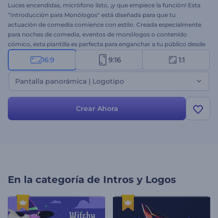
Luces encendidas, micrófono listo, ¡y que empiece la función! Esta
"Introducción para Monólogos" está diseñada para que tu
actuación de comedia comience con estilo. Creada especialmente
para noches de comedia, eventos de monólogos o contenido
cómico, esta plantilla es perfecta para enganchar a tu público desde
el primer segundo. Elige entre una versión con logo o texto y
16:9
9:16
1:1
empieza a editar: añade el nombre de tu espectáculo, la fecha, el
lugar y anímala con música de fondo animada. ¡Crea ahora y haz
Pantalla panorámica | Logotipo
que tu monólogo sea todo un éxito!
Crear Ahora
En la categoría de
Intros y Logos