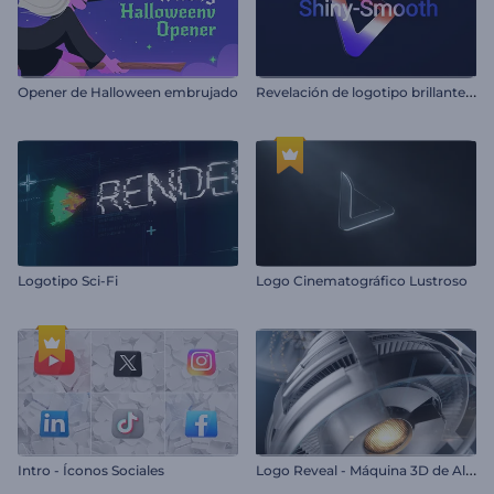
R
evelación de logotipo brillante y suave
Opener de Halloween embrujado
Logotipo Sci-Fi
Logo Cinematográfico Lustroso
L
ogo Reveal - Máquina 3D de Alta Tecnología
Intro - Íconos Sociales