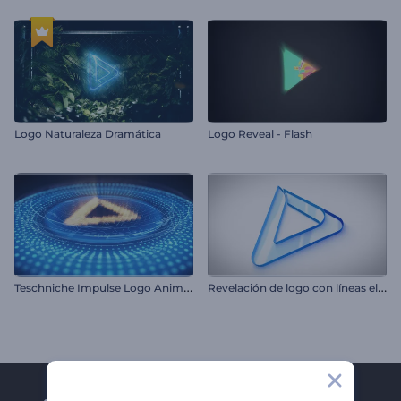
Logo Naturaleza Dramática
Logo Reveal - Flash
T
eschniche Impulse Logo Animiertes Video
R
evelación de logo con líneas elegantes