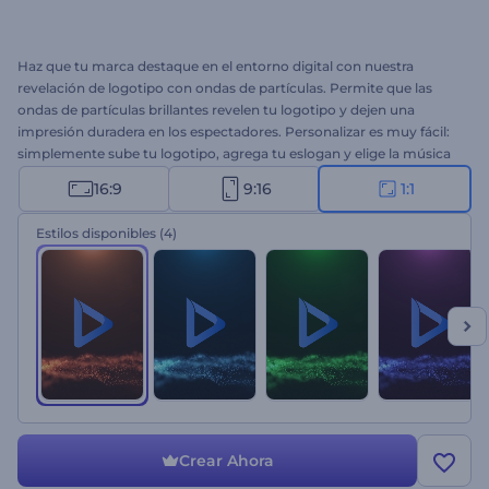
Haz que tu marca destaque en el entorno digital con nuestra
revelación de logotipo con ondas de partículas. Permite que las
ondas de partículas brillantes revelen tu logotipo y dejen una
impresión duradera en los espectadores. Personalizar es muy fácil:
simplemente sube tu logotipo, agrega tu eslogan y elige la música
de fondo de nuestra Biblioteca de Música. Ya sea para una
16:9
9:16
1:1
introducción corporativa, presentación de producto o un proyecto
creativo, esta intro aportará a tu marca un estilo sofisticado.
Estilos disponibles
(4)
¡Empieza a crear ahora!
Crear Ahora