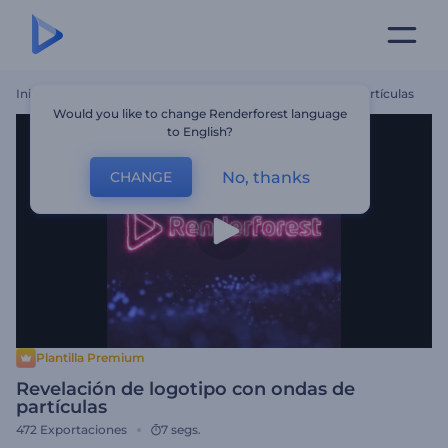
Inicio
Plantillas
Revelación De Logotipo Con Ondas De Partículas
Would you like to change Renderforest language
to English?
No, thanks
CHANGE
Plantilla Premium
Revelación de logotipo con ondas de
partículas
472
Exportaciones
7 segs.