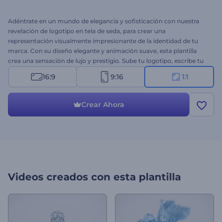
Adéntrate en un mundo de elegancia y sofisticación con nuestra
revelación de logotipo en tela de seda, para crear una
representación visualmente impresionante de la identidad de tu
marca. Con su diseño elegante y animación suave, esta plantilla
crea una sensación de lujo y prestigio. Sube tu logotipo, escribe tu
eslogan y observa cómo tu logo se despliega con gracia a través de
16:9
9:16
1:1
la delicada tela de seda. Perfecto para introducciones u outros de tu
marca, diseñadores de moda, estudios de sastrería, servicios de
indumentaria personal y muchos otros proyectos más. ¡Pruébalo
Crear Ahora
ahora!
Videos creados con esta plantilla