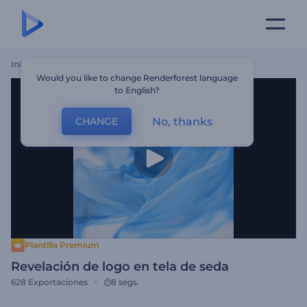
Inicio
Plantillas
Revelación De Logo En Tela De Seda
Would you like to change Renderforest language
to English?
No, thanks
CHANGE
Plantilla Premium
Revelación de logo en tela de seda
628
Exportaciones
8 segs.