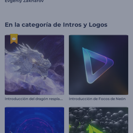
Evgeniy Zakharov
En la categoría de
Intros y Logos
I
ntroducción del dragón resplandeciente
Introducción de Focos de Neón