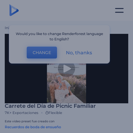
Inicio
Plantillas
Carrete Del Día De Picnic Familiar
Would you like to change Renderforest language
to English?
No, thanks
CHANGE
Carrete del Día de Picnic Familiar
7K+
Exportaciones
Flexible
Este video preset fue creado con
Recuerdos de boda de ensueño