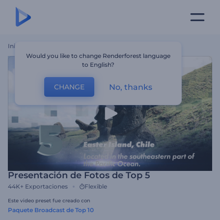
Inicio
Plantillas
Presentación De Fotos De Top 5
Would you like to change Renderforest language
to English?
No, thanks
CHANGE
Presentación de Fotos de Top 5
44K+
Exportaciones
Flexible
Este video preset fue creado con
Paquete Broadcast de Top 10