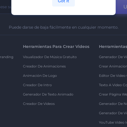
Got it
U
Puede darse de baja fácilmente en cualquier momento.
Herramientas Para Crear Videos
Herramientas
randing
Visualizador De Música Gratuito
Generador De Vi
Creador De Animaciones
Crear Animacio
Animación De Logo
Editor De Video
Creador De Intro
Texto A Video C
Generador De Texto Animado
Crear Página We
Creador De Videos
Generador De N
Generador De Vi
YouTube Video I