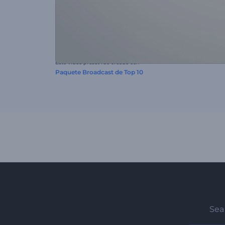
Este video preset fue creado con
Paquete Broadcast de Top 10
Sea 