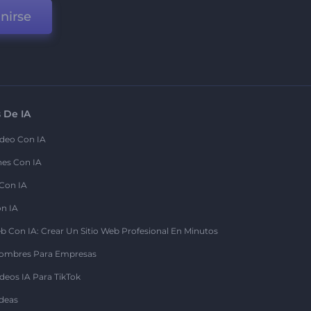
nirse
 De IA
deo Con IA
nes Con IA
 Con IA
on IA
b Con IA: Crear Un Sitio Web Profesional En Minutos
ombres Para Empresas
deos IA Para TikTok
deas