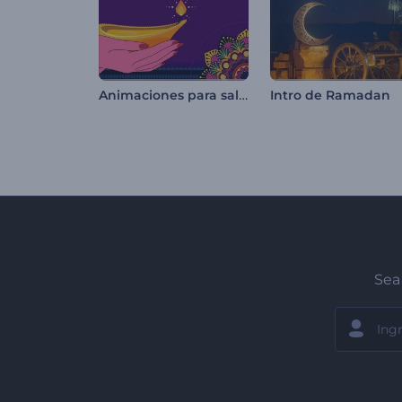
Animaciones para saludos de Diwali
Intro de Ramadan
Sea 