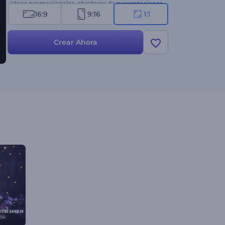
videos promocionales, abridores de presentaciones
festivas y más. ¡Crea ahora y difunde el espíritu de
16:9
9:16
1:1
Ramadán!
Crear Ahora