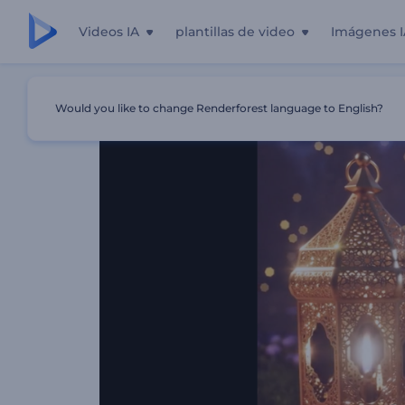
Videos IA
plantillas de video
Imágenes I
Inicio
Plantillas
Intro Brillante De Noche De Ramadán
Would you like to change Renderforest language to English?