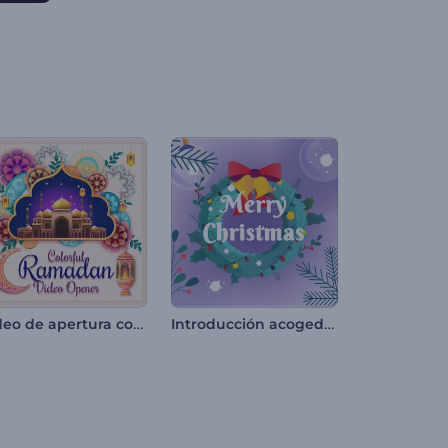
Video de apertura colorido para Ramadán
Introducción acogedora para la Nochevieja