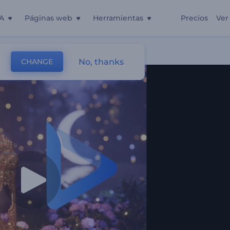
A
Páginas web
Herramientas
Precios
Ver
No, thanks
CHANGE