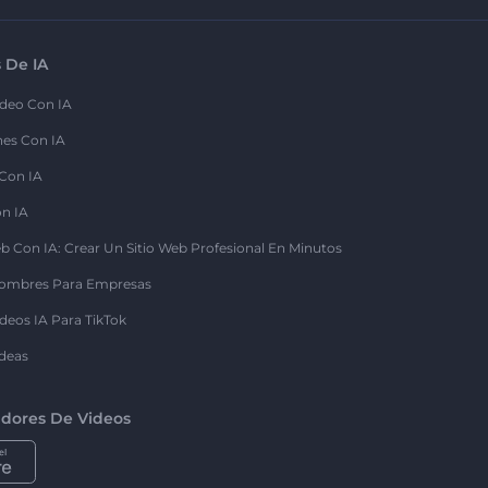
 De IA
deo Con IA
nes Con IA
 Con IA
on IA
b Con IA: Crear Un Sitio Web Profesional En Minutos
ombres Para Empresas
deos IA Para TikTok
deas
dores De Videos