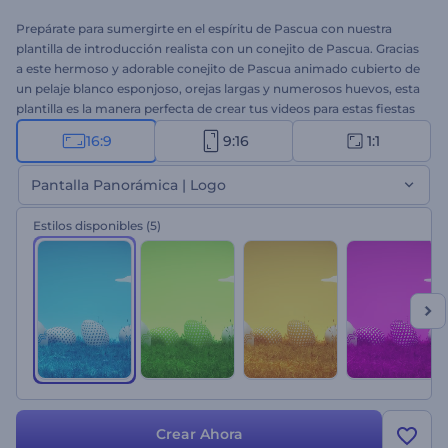
Prepárate para sumergirte en el espíritu de Pascua con nuestra
plantilla de introducción realista con un conejito de Pascua. Gracias
a este hermoso y adorable conejito de Pascua animado cubierto de
un pelaje blanco esponjoso, orejas largas y numerosos huevos, esta
plantilla es la manera perfecta de crear tus videos para estas fiestas
con un mínimo esfuerzo. Ya sea que estés enviando deseos de
16:9
9:16
1:1
Pascua a familiares y amigos, promocionando los especiales de
Pascua de tu empresa o invitando a tus seres queridos a un evento
Pantalla Panorámica | Logo
festivo, esta plantilla es una manera fácil y divertida de hacerlo.
Escribe tus mensajes para estas fiestas, inserta tu logo y agrega una
Estilos disponibles
(5)
pista de música festiva para crear un video de Pascua único en
cuestión de minutos. Entonces, ¿por qué esperar? ¡Crea ahora y
deja que comience la diversión de Pascua!
Crear Ahora