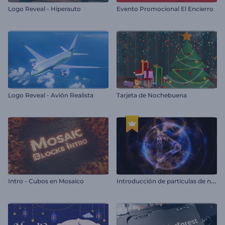
Logo Reveal - Hiperauto
Evento Promocional El Encierro
Logo Reveal - Avión Realista
Tarjeta de Nochebuena
I
ntroducción de partículas de neón en llamas
Intro - Cubos en Mosaico