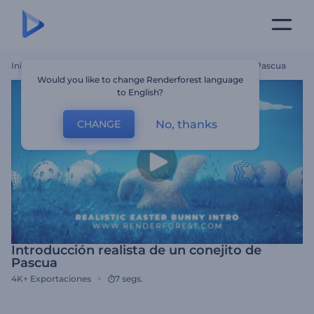
Inicio
Plantillas
Introducción Realista De Un Conejito De Pascua
Would you like to change Renderforest language
to English?
No, thanks
CHANGE
Introducción realista de un conejito de
Pascua
4K+
Exportaciones
7 segs.