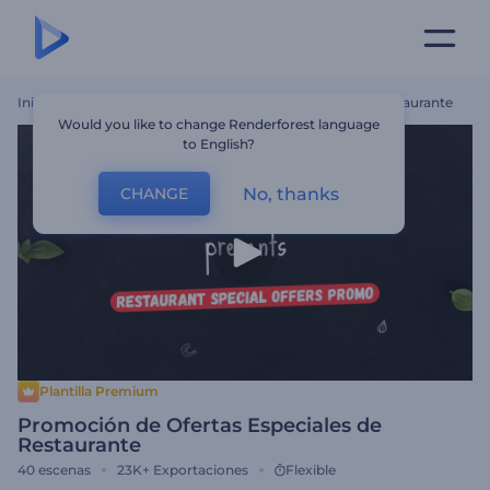
Inicio
Plantillas
Promoción De Ofertas Especiales De Restaurante
Would you like to change Renderforest language
to English?
No, thanks
CHANGE
Plantilla Premium
Promoción de Ofertas Especiales de
Restaurante
40
escenas
23K+
Exportaciones
Flexible