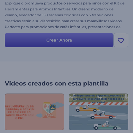
Explique o promueva productos o servicios para niños con el Kit de
Herramientas para Promos Infantiles. Un diseño moderno de
verano, alrededor de 150 escenas coloridas con 5 transiciones
creativas están a su disposición para crear sus maravillosos videos.
Perfecto para promociones de cafés infantiles, presentaciones de
productos y servicios, celebraciones infantiles, videos de jardín de
infantes o escuelas primarias, galerías de fotos para niños y muchos
Crear Ahora
más. Personalice sus adorables proyectos con sus archivos y textos
sazonados con una buena música y prepare lo mejor para los
pequeños tesoros.
Videos creados con esta plantilla