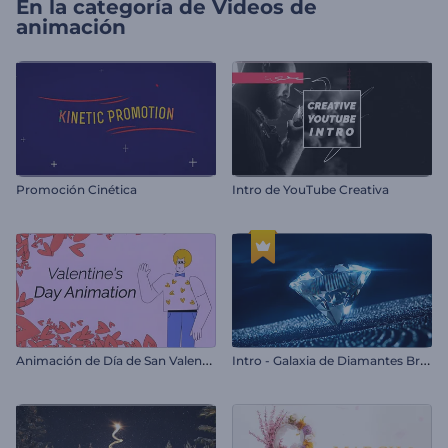
En la categoría de
Videos de
animación
Promoción Cinética
Intro de YouTube Creativa
A
nimación de Día de San Valentín
I
ntro - Galaxia de Diamantes Brillantes