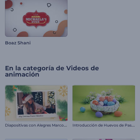
Boaz Shani
En la categoría de
Videos de
animación
D
iapositivas con Alegres Marcos Navideños
I
ntroducción de Huevos de Pascua