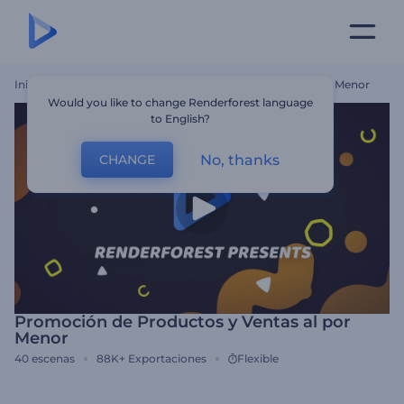
Inicio
Plantillas
Promoción De Productos Y Ventas Al Por Menor
Would you like to change Renderforest language
to English?
No, thanks
CHANGE
Promoción de Productos y Ventas al por
Menor
40
escenas
88K+
Exportaciones
Flexible