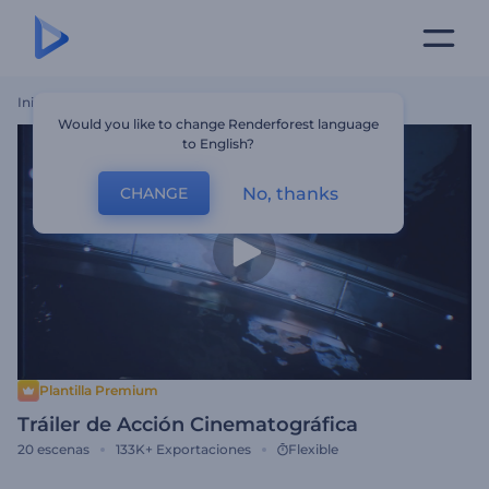
Inicio
Plantillas
Tráiler De Acción Cinematográfica
Would you like to change Renderforest language
to English?
No, thanks
CHANGE
Plantilla Premium
Tráiler de Acción Cinematográfica
20
escenas
133K+
Exportaciones
Flexible