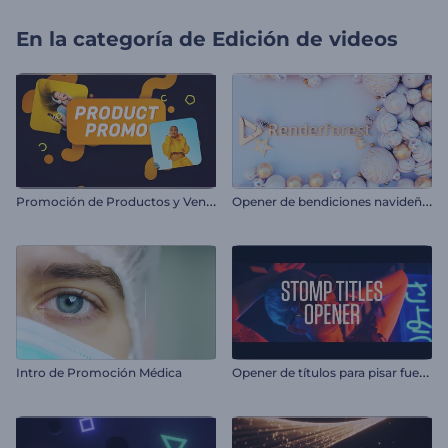
En la categoría de
Edición de videos
P
romoción de Productos y Ventas al por Menor
O
pener de bendiciones navideñas
O
pener de títulos para pisar fuerte
Intro de Promoción Médica