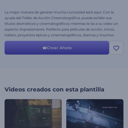
La mejor manera de generar mucha curiosidad está aquí. Con la
ayuda del Tráiler de Acción Cinematográfica, puede exhibir sus
títulos dramáticos y cinematográficos mientras le da a su video un
aspecto impresionante. Perfecto para películas de acción, intros,
tráilers, proyectos épicos y cinematográficos, dramas y muchos
más. Haga que sus proyectos sean nuevos y atractivos.
Simplemente cargue sus imágenes, modifique el texto, agregue
Crear Ahora
música y haga clic en vista previa. ¡Pruébelo hoy mismo!
Videos creados con esta plantilla