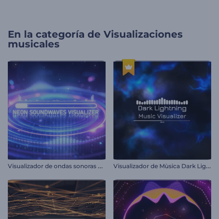
En la categoría de
Visualizaciones
musicales
V
isualizador de ondas sonoras neón
V
isualizador de Mùsica Dark Lightning