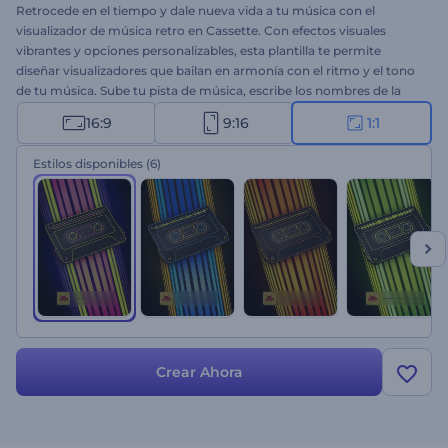
Retrocede en el tiempo y dale nueva vida a tu música con el
visualizador de música retro en Cassette. Con efectos visuales
vibrantes y opciones personalizables, esta plantilla te permite
diseñar visualizadores que bailan en armonía con el ritmo y el tono
de tu música. Sube tu pista de música, escribe los nombres de la
canción y el artista, y transporta a tu audiencia a un mundo
16:9
9:16
1:1
cautivador donde el audio y las visuales retro se entrelazan sin
problemas. Perfecto para promociones musicales, lanzamientos de
Estilos disponibles
(6)
nuevos sencillos o álbumes, promociones de canales de música
vintage, etc. ¡Crea ahora y eleva tu experiencia musical mezclando
el pasado y el presente!
Crear Ahora