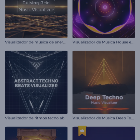
V
isualizador de música de energía pulsante
V
isualizador de Música House electrónica
V
isualizador de ritmos tecno abstractos
V
isualizador de Música Deep Techno