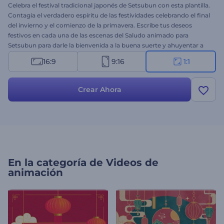
Celebra el festival tradicional japonés de Setsubun con esta plantilla.
Contagia el verdadero espíritu de las festividades celebrando el final
del invierno y el comienzo de la primavera. Escribe tus deseos
festivos en cada una de las escenas del Saludo animado para
Setsubun para darle la bienvenida a la buena suerte y ahuyentar a
los malos espíritus. Carga tu logo, escribe tus mensajes y obtén un
16:9
9:16
1:1
saludo animado profesional con unos pocos clics. Perfectamente
adecuado para videos con saludos, celebraciones festivas, aperturas
de presentaciones y mucho más ¡Pruébalo ahora!
Crear Ahora
En la categoría de
Videos de
animación