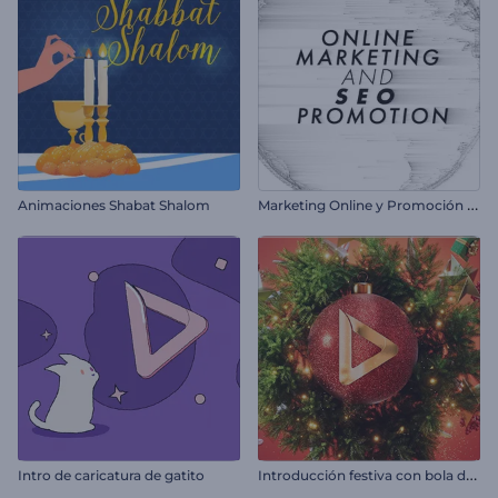
M
arketing Online y Promoción SEO
Animaciones Shabat Shalom
I
ntroducción festiva con bola de Navidad
Intro de caricatura de gatito